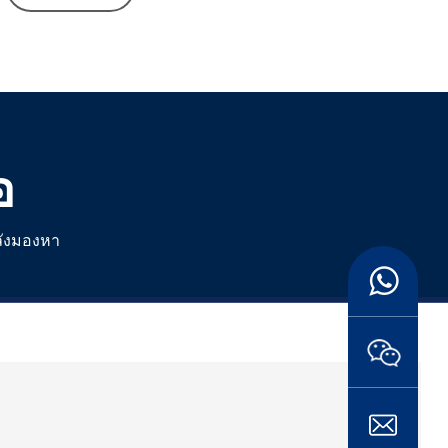
อ
ลังมองหา