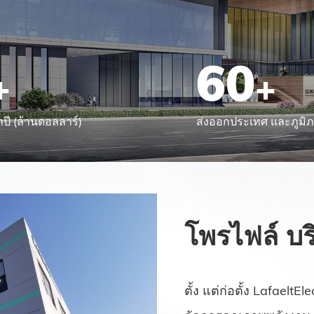
60
+
+
ี (ล้านดอลลาร์)
ส่งออกประเทศ และภูมิ
โพรไฟล์ บร
ตั้ง แต่ก่อตั้ง LafaeltEl