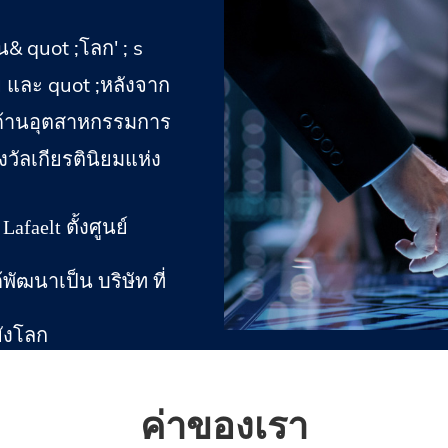
็น& quot ;โลก' ; s
 และ quot ;หลังจาก
อด้านอุตสาหกรรมการ
วัลเกียรตินิยมแห่ง
afaelt ตั้งศูนย์
ัฒนาเป็น บริษัท ที่
ยังโลก
ค่าของเรา