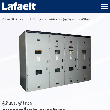
ที่
บ้าน
สินค้า
ที่บ้าน
/
สินค้า
/
อุปกรณ์ปรับปรุงคุณภาพพลังงาน (ตู้)
/
ตู้เก็บประจุดิจิตอล
โปรแกรม
ข่าว
เกี่ยว
กับ
ที่อยู่
ติดต่อ
ตู้เก็บประจุดิจิตอล